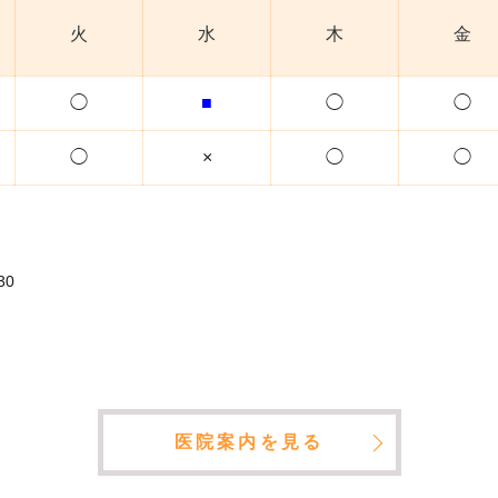
火
水
木
金
◯
■
◯
◯
◯
×
◯
◯
30
医院案内を見る